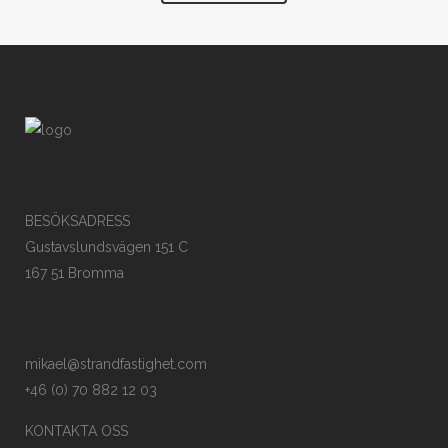
BESÖKSADRESS
Gustavslundsvägen 151 C
167 51 Bromma
mikael@strandfastighet.com
+46 (0) 70 882 12 03
KONTAKTA OSS