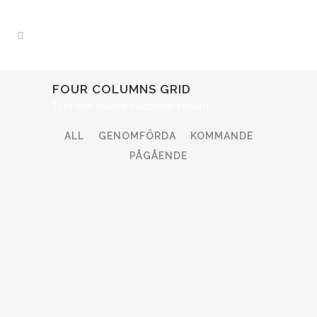
FOUR COLUMNS GRID
Typi non habent claritatem insitam
ALL
GENOMFÖRDA
KOMMANDE
PÅGÅENDE
ZOOM
VIEW
ZOOM
VIEW