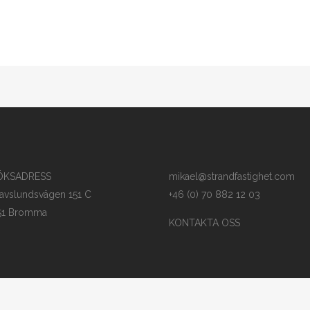
ÖKSADRESS
mikael@strandfastighet.com
avslundsvägen 151 C
+46 (0) 70 882 12 03
51 Bromma
KONTAKTA OSS