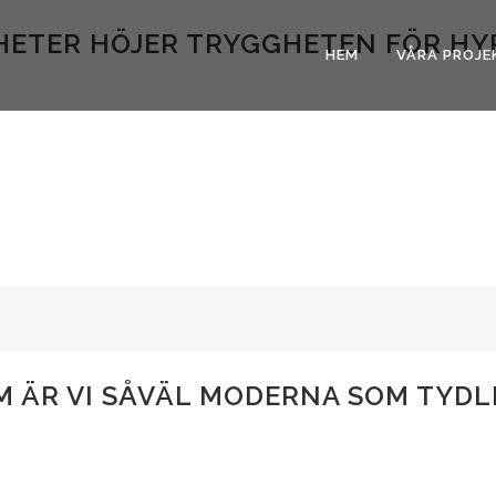
HETER HÖJER TRYGGHETEN FÖR H
HEM
VÅRA PROJE
M ÄR VI SÅVÄL MODERNA SOM TYDL