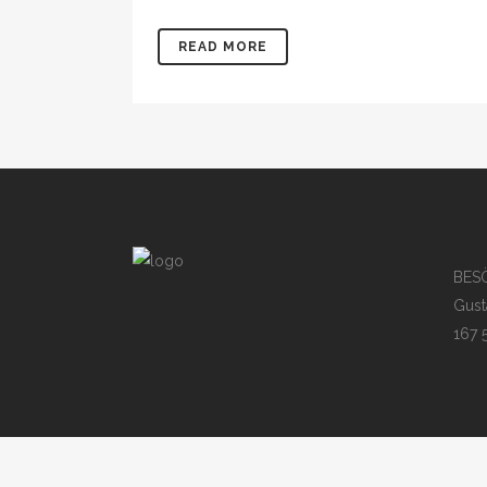
READ MORE
BES
Gust
167 