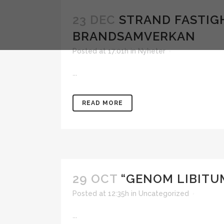
23 DEC
STRAND FASTIG
BRANDSAMVERKAN
Posted at 17:01h
in
Nyheter
...
READ MORE
29 OCT
“GENOM LIBITU
Posted at 12:35h
in
Uncategorized
...